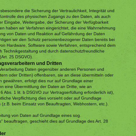
sondere die Sicherung der Vertraulichkeit, Integrität und
Kontrolle des physischen Zugangs zu den Daten, als auch
der Eingabe, Weitergabe, der Sicherung der Verfügbarkeit
en haben wir Verfahren eingerichtet, die eine Wahrnehmung
ung von Daten und Reaktion auf Gefährdung der Daten
htigen wir den Schutz personenbezogener Daten bereits bei
 von Hardware, Software sowie Verfahren, entsprechend dem
h Technikgestaltung und durch datenschutzfreundliche
 (Art. 25 DSGVO).
gsverarbeitern und Dritten
 Verarbeitung Daten gegenüber anderen Personen und
rn oder Dritten) offenbaren, sie an diese übermitteln oder
en gewähren, erfolgt dies nur auf Grundlage einer
nn eine Übermittlung der Daten an Dritte, wie an
6 Abs. 1 lit. b DSGVO zur Vertragserfüllung erforderlich ist),
htliche Verpflichtung dies vorsieht oder auf Grundlage
 (z.B. beim Einsatz von Beauftragten, Webhostern, etc.).
beitung von Daten auf Grundlage eines sog.
“ beauftragen, geschieht dies auf Grundlage des Art. 28
der