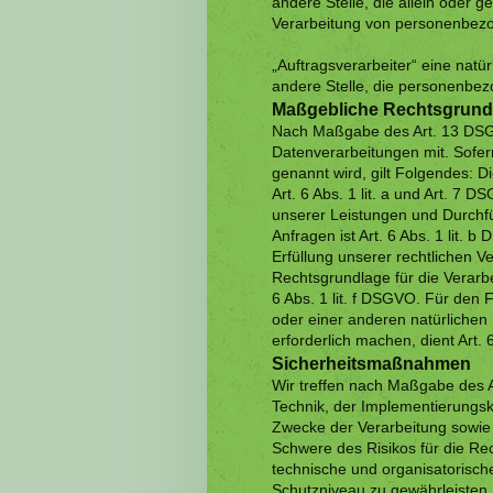
andere Stelle, die allein oder
Verarbeitung von personenbezo
„Auftragsverarbeiter“ eine natür
andere Stelle, die personenbez
Maßgebliche Rechtsgrund
Nach Maßgabe des Art. 13 DSGV
Datenverarbeitungen mit. Sofer
genannt wird, gilt Folgendes: D
Art. 6 Abs. 1 lit. a und Art. 7 
unserer Leistungen und Durch
Anfragen ist Art. 6 Abs. 1 lit. 
Erfüllung unserer rechtlichen Ve
Rechtsgrundlage für die Verarbe
6 Abs. 1 lit. f DSGVO. Für den 
oder einer anderen natürliche
erforderlich machen, dient Art.
Sicherheitsmaßnahmen
Wir treffen nach Maßgabe des 
Technik, der Implementierungs
Zwecke der Verarbeitung sowie d
Schwere des Risikos für die Re
technische und organisatoris
Schutzniveau zu gewährleisten.