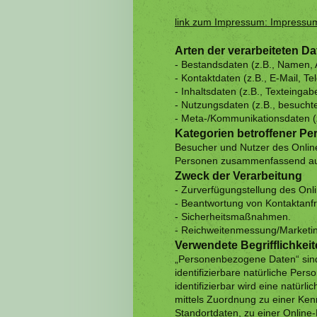
link zum Impressum: Impressu
Arten der verarbeiteten Da
- Bestandsdaten (z.B., Namen, 
- Kontaktdaten (z.B., E-Mail, T
- Inhaltsdaten (z.B., Texteingab
- Nutzungsdaten (z.B., besuchte
- Meta-/Kommunikationsdaten (z
Kategorien betroffener P
Besucher und Nutzer des Onlin
Personen zusammenfassend auc
Zweck der Verarbeitung
- Zurverfügungstellung des Onl
- Beantwortung von Kontaktanf
- Sicherheitsmaßnahmen.
- Reichweitenmessung/Marketi
Verwendete Begrifflichkei
„Personenbezogene Daten“ sind a
identifizierbare natürliche Per
identifizierbar wird eine natürl
mittels Zuordnung zu einer K
Standortdaten, zu einer Online