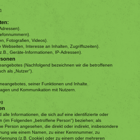
m
ten:
Adressen).
elefonnummern).
en, Fotografien, Videos).
 Webseiten, Interesse an Inhalten, Zugriffszeiten).
.B., Geräte-Informationen, IP-Adressen).
ersonen
eangebotes (Nachfolgend bezeichnen wir die betroffenen
h als „Nutzer“).
ineangebotes, seiner Funktionen und Inhalte.
ragen und Kommunikation mit Nutzern.
ng
ten
lle Informationen, die sich auf eine identifizierte oder
son (im Folgenden „betroffene Person“) beziehen; als
iche Person angesehen, die direkt oder indirekt, insbesondere
ennung wie einem Namen, zu einer Kennnummer, zu
-Kennung (z.B. Cookie) oder zu einem oder mehreren