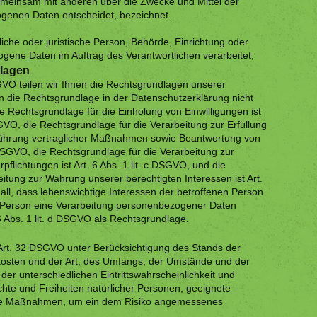
 gemeinsam mit anderen über die Zwecke und Mittel der
genen Daten entscheidet, bezeichnet.
liche oder juristische Person, Behörde, Einrichtung oder
ogene Daten im Auftrag des Verantwortlichen verarbeitet;
lagen
O teilen wir Ihnen die Rechtsgrundlagen unserer
n die Rechtsgrundlage in der Datenschutzerklärung nicht
ie Rechtsgrundlage für die Einholung von Einwilligungen ist
DSGVO, die Rechtsgrundlage für die Verarbeitung zur Erfüllung
führung vertraglicher Maßnahmen sowie Beantwortung von
b DSGVO, die Rechtsgrundlage für die Verarbeitung zur
rpflichtungen ist Art. 6 Abs. 1 lit. c DSGVO, und die
itung zur Wahrung unserer berechtigten Interessen ist Art.
Fall, dass lebenswichtige Interessen der betroffenen Person
n Person eine Verarbeitung personenbezogener Daten
 6 Abs. 1 lit. d DSGVO als Rechtsgrundlage.
Art. 32 DSGVO unter Berücksichtigung des Stands der
kosten und der Art, des Umfangs, der Umstände und der
er unterschiedlichen Eintrittswahrscheinlichkeit und
chte und Freiheiten natürlicher Personen, geeignete
che Maßnahmen, um ein dem Risiko angemessenes