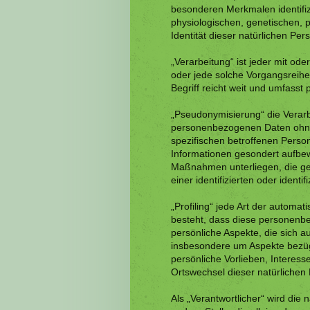
besonderen Merkmalen identifiz
physiologischen, genetischen, ps
Identität dieser natürlichen Per
„Verarbeitung“ ist jeder mit od
oder jede solche Vorgangsrei
Begriff reicht weit und umfasst
„Pseudonymisierung“ die Verar
personenbezogenen Daten ohne 
spezifischen betroffenen Perso
Informationen gesondert aufbe
Maßnahmen unterliegen, die ge
einer identifizierten oder ident
„Profiling“ jede Art der automa
besteht, dass diese personen
persönliche Aspekte, die sich a
insbesondere um Aspekte bezügli
persönliche Vorlieben, Interesse
Ortswechsel dieser natürlichen
Als „Verantwortlicher“ wird die 