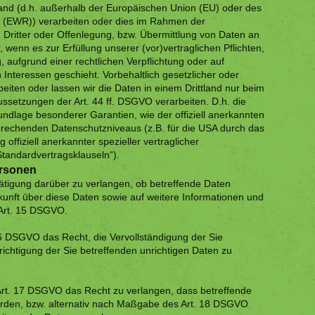
tland (d.h. außerhalb der Europäischen Union (EU) oder des
 (EWR)) verarbeiten oder dies im Rahmen der
Dritter oder Offenlegung, bzw. Übermittlung von Daten an
r, wenn es zur Erfüllung unserer (vor)vertraglichen Pflichten,
, aufgrund einer rechtlichen Verpflichtung oder auf
Interessen geschieht. Vorbehaltlich gesetzlicher oder
beiten oder lassen wir die Daten in einem Drittland nur beim
ssetzungen der Art. 44 ff. DSGVO verarbeiten. D.h. die
rundlage besonderer Garantien, wie der offiziell anerkannten
prechenden Datenschutzniveaus (z.B. für die USA durch das
 offiziell anerkannter spezieller vertraglicher
Standardvertragsklauseln“).
ersonen
ätigung darüber zu verlangen, ob betreffende Daten
kunft über diese Daten sowie auf weitere Informationen und
Art. 15 DSGVO.
6 DSGVO das Recht, die Vervollständigung der Sie
ichtigung der Sie betreffenden unrichtigen Daten zu
t. 17 DSGVO das Recht zu verlangen, dass betreffende
erden, bzw. alternativ nach Maßgabe des Art. 18 DSGVO